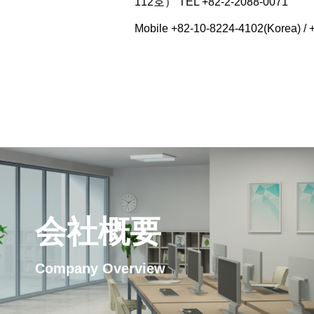
112호） TEL +82-2-2088-0071
Mobile +82-10-8224-4102(Korea) /
会社概要
Company Overview