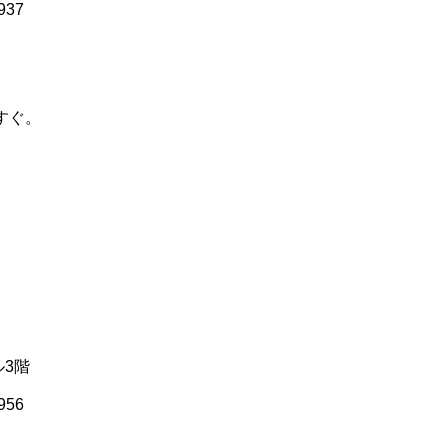
937
すぐ。
ル3階
956