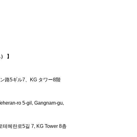
d.） 】
路5ギル7、KG タワー8階
eheran-ro 5-gil, Gangnam-gu,
헤란로5길 7, KG Tower 8층