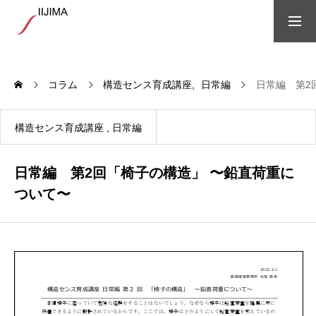
ホーム
コラム
構造センス育成講座
日常編
日常編 第2
会社概要
構造センス育成講座
日常編
アクセス
日常編 第2回「椅子の構造」 〜鉛直荷重に
ついて〜
社会貢献
プロジェクト紹介
過去案件