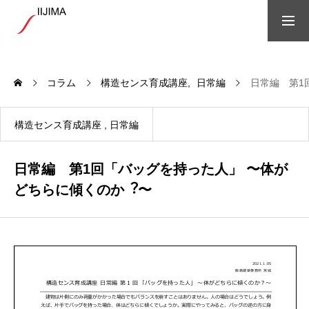
ホーム
コラム
構造センス育成講座
日常編
日常編 第1
会社概要
構造センス育成講座
日常編
アクセス
日常編 第1回「バッグを持った人」 〜体が
どちらに傾くのか︖〜
社会貢献
プロジェクト紹介
過去案件